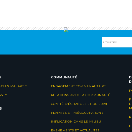
S
COMMUNAUTÉ
D
D
ADIAN MALARTIC
ENGAGEMENT COMMUNAUTAIRE
P
SSEY
RELATIONS AVEC LA COMMUNAUTÉ
P
COMITÉ D’ÉCHANGES ET DE SUIVI
E
M
S
PLAINTES ET PRÉOCCUPATIONS
R
IMPLICATION DANS LE MILIEU
B
ÉVÉNEMENTS ET ACTUALITÉS