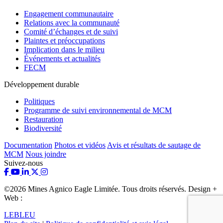
Engagement communautaire
Relations avec la communauté
Comité d’échanges et de suivi
Plaintes et préoccupations
Implication dans le milieu
Événements et actualités
FECM
Développement durable
Politiques
Programme de suivi environnemental de MCM
Restauration
Biodiversité
Documentation
Photos et vidéos
Avis et résultats de sautage de
MCM
Nous joindre
Suivez-nous
©2026 Mines Agnico Eagle Limitée. Tous droits réservés. Design +
Web :
LEBLEU