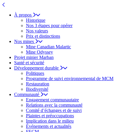
À propos
Historique
Nos 3 étapes pour opérer
Nos valeurs
Prix et distinctions
Nos mines
Mine Canadian Malartic
Mine Odyssey
Projet minier Marban
Santé et sécurité
Développement durable
Politiques
Programme de suivi environnemental de MCM
Restauration
Biodiversité
Communauté
Engagement communautaire
Relations avec la communauté
Comité d’échanges et de suivi
Plaintes et préoccupations
Implication dans le milieu
Événements et actualités
FECM