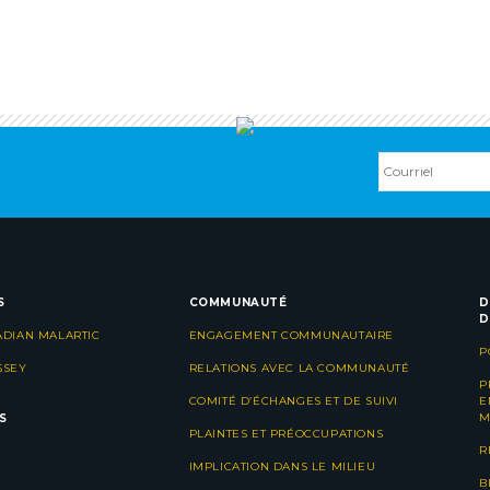
S
COMMUNAUTÉ
D
D
ADIAN MALARTIC
ENGAGEMENT COMMUNAUTAIRE
P
SSEY
RELATIONS AVEC LA COMMUNAUTÉ
P
COMITÉ D’ÉCHANGES ET DE SUIVI
E
M
S
PLAINTES ET PRÉOCCUPATIONS
R
IMPLICATION DANS LE MILIEU
B