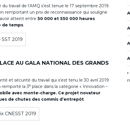
é du travail de l’AMQ s’est tenue le 17 septembre 2019.
en remportant un prix de reconnaissance qui souligne
A
 avoir atteint entre
50 000 et 550 000 heures
e de temps
.
A
A
A
LACE AU GALA NATIONAL DES GRANDS
*
té et sécurité du travail qui s’est tenu le 30 avril 2019
m
e
 remporté la 3
place dans la catégorie « Innovation –
mobile avec monte-charge. Ce projet novateur
ues de chutes des commis d’entrepôt
.