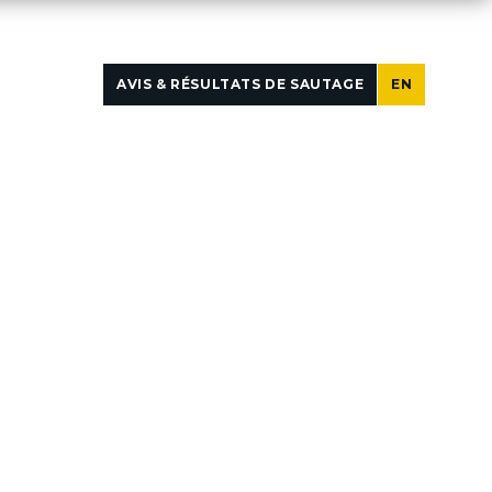
AVIS & RÉSULTATS DE SAUTAGE
EN
ACCUEIL
>
À PROPOS
>
PRIX ET DISTINCTIONS