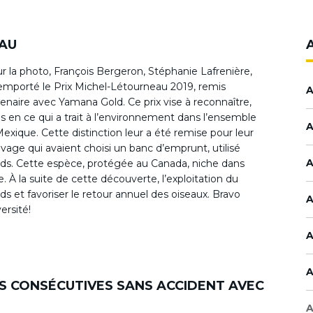
EAU
sur la photo, François Bergeron, Stéphanie Lafrenière,
remporté le Prix Michel-Létourneau 2019, remis
A
naire avec Yamana Gold. Ce prix vise à reconnaître,
les en ce qui a trait à l’environnement dans l’ensemble
A
exique. Cette distinction leur a été remise pour leur
ivage qui avaient choisi un banc d’emprunt, utilisé
A
s nids. Cette espèce, protégée au Canada, niche dans
e. À la suite de cette découverte, l’exploitation du
ds et favoriser le retour annuel des oiseaux. Bravo
A
ersité!
A
A
RES CONSÉCUTIVES SANS ACCIDENT AVEC
A